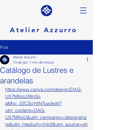
Atelier Azzurro
Post
Atelier Azzurro
13 de jan.
1 min de leitura
Catálogo de Lustres e
arandelas
https://www.canva.com/design/DAG-
U57MXpU/WnGI-
aMhc_22CSoYtlNTuw/edit?
utm_content=DAG-
U57MXpU&utm_campaign=designsha
re&utm_medium=link2&utm_source=sh